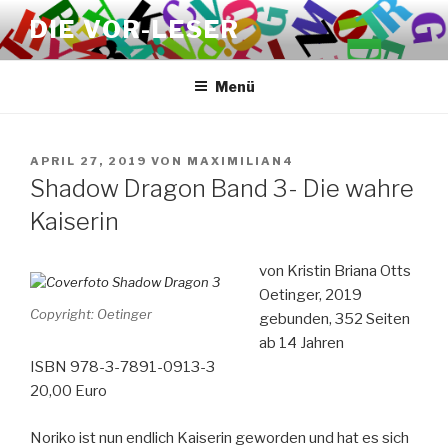
Zum
DIE VOR-LESER
Inhalt
springen
Menü
VERÖFFENTLICHT
APRIL 27, 2019
VON
MAXIMILIAN4
AM
Shadow Dragon Band 3- Die wahre
Kaiserin
von Kristin Briana Otts
Oetinger, 2019
Copyright: Oetinger
gebunden, 352 Seiten
ab 14 Jahren
ISBN 978-3-7891-0913-3
20,00 Euro
Noriko ist nun endlich Kaiserin geworden und hat es sich