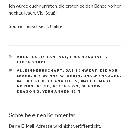
Ich würde euch nur raten, die ersten beiden Bände vorher
noch zu lesen. Viel Spaß!
Sophie Heuschkel, 13 Jahre
KATEGORIEN
ABENTEUER
,
FANTASY
,
FREUNDSCHAFT
,
JUGENDBUCH
SCHLAGWÖRTER
ALLEINHERRSCHAFT
,
DAS SCHWERT
,
DIE VOR-
LESER
,
DIE WAHRE KAISERIN
,
DRACHENKUGEL
,
KAI
,
KRISTIN BRIANA OTTS
,
MACHT
,
MAGIE
,
NORIKO
,
REISE
,
REZENSION
,
SHADOW
DRAGON 3
,
VERGANGENHEIT
Schreibe einen Kommentar
Deine E-Mail-Adresse wird nicht veröffentlicht.