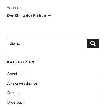
Nächster
WEITER
Beitrag
Der Klang der Farben
Suche
Suche
nach:
KATEGORIEN
Abenteuer
Alltagsgeschichte
Backen
Bilderbuch