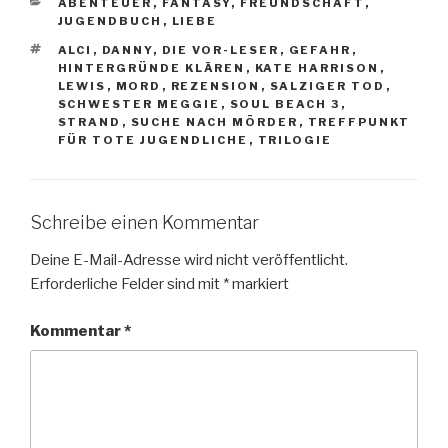
KATEGORIEN
ABENTEUER
,
FANTASY
,
FREUNDSCHAFT
,
JUGENDBUCH
,
LIEBE
SCHLAGWÖRTER
ALCI
,
DANNY
,
DIE VOR-LESER
,
GEFAHR
,
HINTERGRÜNDE KLÄREN
,
KATE HARRISON
,
LEWIS
,
MORD
,
REZENSION
,
SALZIGER TOD
,
SCHWESTER MEGGIE
,
SOUL BEACH 3
,
STRAND
,
SUCHE NACH MÖRDER
,
TREFFPUNKT
FÜR TOTE JUGENDLICHE
,
TRILOGIE
Schreibe einen Kommentar
Deine E-Mail-Adresse wird nicht veröffentlicht.
Erforderliche Felder sind mit
*
markiert
Kommentar
*