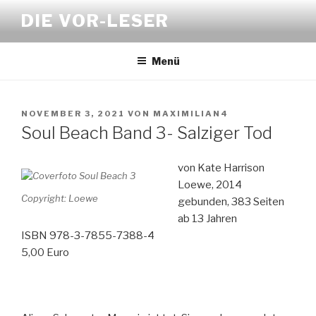
Zum
DIE VOR-LESER
Inhalt
springen
Menü
VERÖFFENTLICHT
NOVEMBER 3, 2021
VON
MAXIMILIAN4
AM
Soul Beach Band 3- Salziger Tod
von Kate Harrison
Loewe, 2014
Copyright: Loewe
gebunden, 383 Seiten
ab 13 Jahren
ISBN 978-3-7855-7388-4
5,00 Euro