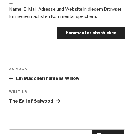
Name, E-Mail-Adresse und Website in diesem Browser
für meinen nächsten Kommentar speichern.
Beitragsnavigation
Vorheriger
ZURÜCK
Beitrag
Ein Mädchen namens Willow
Nächster
WEITER
Beitrag
The Evil of Salwood
Suche