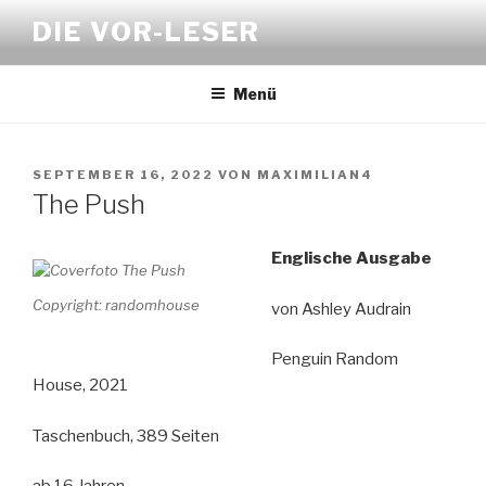
Zum
DIE VOR-LESER
Inhalt
springen
Menü
VERÖFFENTLICHT
SEPTEMBER 16, 2022
VON
MAXIMILIAN4
AM
The Push
Englische Ausgabe
Copyright: randomhouse
von Ashley Audrain
Penguin Random
House, 2021
Taschenbuch, 389 Seiten