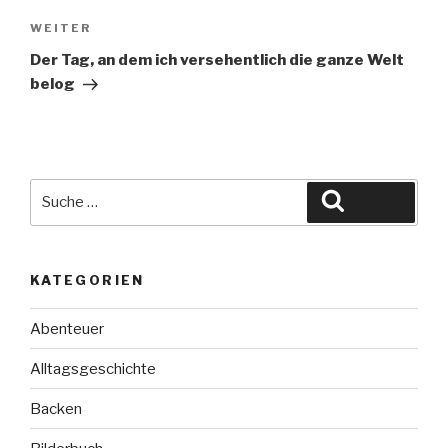
Nächster
WEITER
Beitrag
Der Tag, an dem ich versehentlich die ganze Welt
belog
Suche
Suchen
nach:
KATEGORIEN
Abenteuer
Alltagsgeschichte
Backen