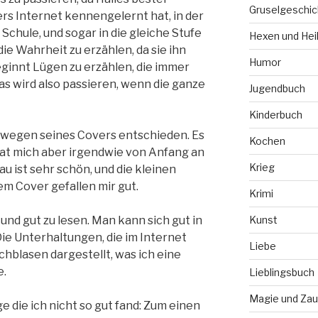
Gruselgeschic
ers Internet kennengelernt hat, in der
 Schule, und sogar in die gleiche Stufe
Hexen und Hei
die Wahrheit zu erzählen, da sie ihn
Humor
eginnt Lügen zu erzählen, die immer
s wird also passieren, wenn die ganze
Jugendbuch
Kinderbuch
h wegen seines Covers entschieden. Es
Kochen
 hat mich aber irgendwie von Anfang an
Krieg
u ist sehr schön, und die kleinen
em Cover gefallen mir gut.
Krimi
g und gut zu lesen. Man kann sich gut in
Kunst
Die Unterhaltungen, die im Internet
Liebe
chblasen dargestellt, was ich eine
e.
Lieblingsbuch
Magie und Zau
e die ich nicht so gut fand: Zum einen