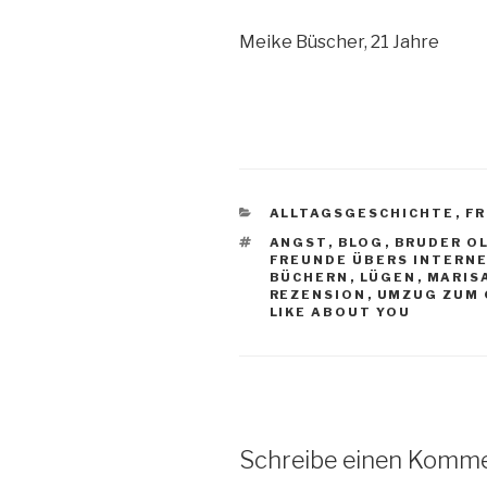
Meike Büscher, 21 Jahre
KATEGORIEN
ALLTAGSGESCHICHTE
,
F
SCHLAGWÖRTER
ANGST
,
BLOG
,
BRUDER OL
FREUNDE ÜBERS INTERNE
BÜCHERN
,
LÜGEN
,
MARIS
REZENSION
,
UMZUG ZUM 
LIKE ABOUT YOU
Schreibe einen Komm