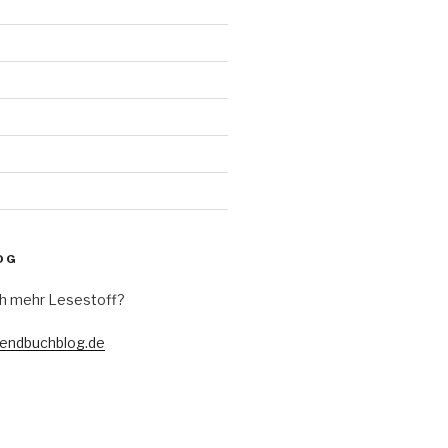
d
OG
h mehr Lesestoff?
gendbuchblog.de