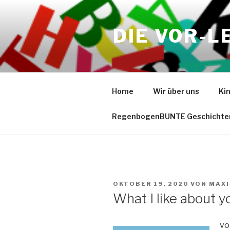
Zum
Inhalt
DIE VOR-L
springen
Home
Wir über uns
Ki
RegenbogenBUNTE Geschichte
VERÖFFENTLICHT
OKTOBER 19, 2020
VON
MAXI
AM
What I like about y
vo