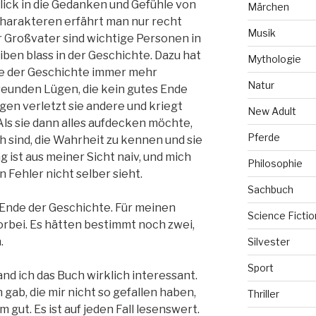
lick in die Gedanken und Gefühle von
Märchen
Charakteren erfährt man nur recht
Musik
hr Großvater sind wichtige Personen in
iben blass in der Geschichte. Dazu hat
Mythologie
fe der Geschichte immer mehr
Natur
Freunden Lügen, die kein gutes Ende
en verletzt sie andere und kriegt
New Adult
Als sie dann alles aufdecken möchte,
Pferde
ich sind, die Wahrheit zu kennen und sie
g ist aus meiner Sicht naiv, und mich
Philosophie
n Fehler nicht selber sieht.
Sachbuch
Ende der Geschichte. Für meinen
Science Fictio
orbei. Es hätten bestimmt noch zwei,
.
Silvester
Sport
 ich das Buch wirklich interessant.
gab, die mir nicht so gefallen haben,
Thriller
gut. Es ist auf jeden Fall lesenswert.