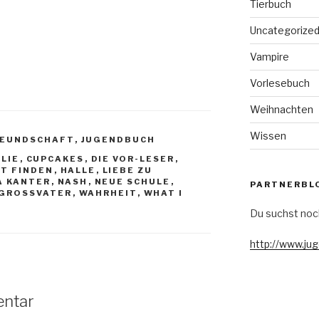
Tierbuch
Uncategorize
Vampire
Vorlesebuch
Weihnachten
Wissen
REUNDSCHAFT
,
JUGENDBUCH
LIE
,
CUPCAKES
,
DIE VOR-LESER
,
T FINDEN
,
HALLE
,
LIEBE ZU
A KANTER
,
NASH
,
NEUE SCHULE
,
PARTNERBL
GROSSVATER
,
WAHRHEIT
,
WHAT I
Du suchst noc
http://www.ju
entar