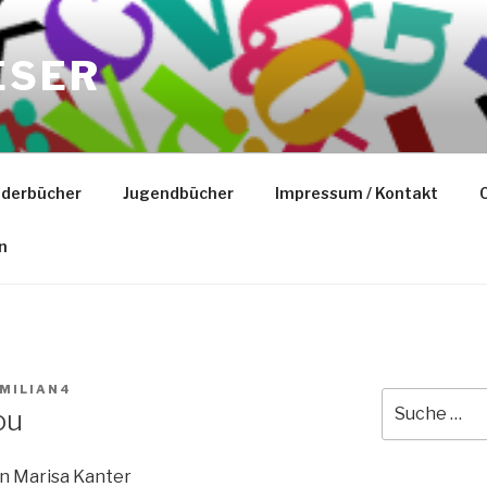
ESER
nderbücher
Jugendbücher
Impressum / Kontakt
C
n
MILIAN4
Suche
ou
nach:
n Marisa Kanter