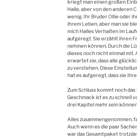
kriegt man einen großen Einb
Halle, aber von den anderen 
wenig. Ihr Bruder Ollie oder i
ihrem Leben, aber man sie ble
mich Halles Verhalten im Lau
aufgeregt. Sie erzählt ihren 
nehmen können. Durch die Lüg
dieses noch nicht einmal mit. 
erwartet sie, dass alle glückl
zu verstehen. Diese Einstellun
hat es aufgeregt, dass sie ihre
Zum Schluss kommt noch das 
Geschmack ist es zu schnell v
drei Kapitel mehr sein können
Alles zusammengenommen, fand
Auch wenn es die paar Sachen 
war das Gesamtpaket trotzdem 