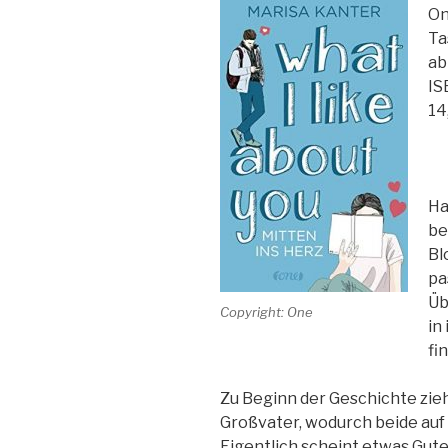
On
Ta
ab
IS
14
Ha
be
Bl
pa
Üb
Copyright: One
in
fi
Zu Beginn der Geschichte zieh
Großvater, wodurch beide auf
Eigentlich scheint etwas Gute