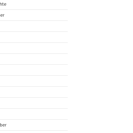
hte
ler
ber