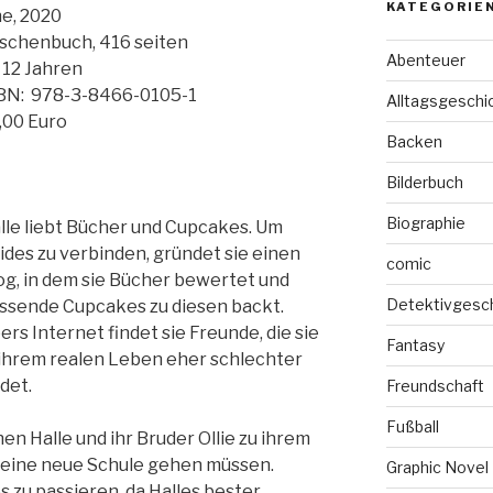
KATEGORIE
e, 2020
schenbuch, 416 seiten
Abenteuer
 12 Jahren
BN: 978-3-8466-0105-1
Alltagsgeschi
,00 Euro
Backen
Bilderbuch
Biographie
lle liebt Bücher und Cupcakes. Um
ides zu verbinden, gründet sie einen
comic
og, in dem sie Bücher bewertet und
Detektivgesc
ssende Cupcakes zu diesen backt.
ers Internet findet sie Freunde, die sie
Fantasy
 ihrem realen Leben eher schlechter
ndet.
Freundschaft
Fußball
en Halle und ihr Bruder Ollie zu ihrem
 eine neue Schule gehen müssen.
Graphic Novel
s zu passieren, da Halles bester