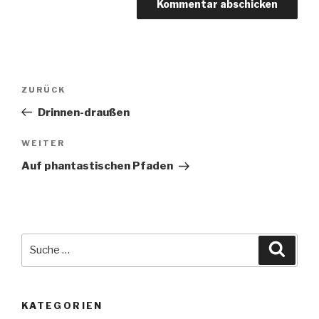
Beitragsnavigation
Vorheriger
ZURÜCK
Beitrag
Drinnen-draußen
Nächster
WEITER
Beitrag
Auf phantastischen Pfaden
Suche
Suche
nach:
KATEGORIEN