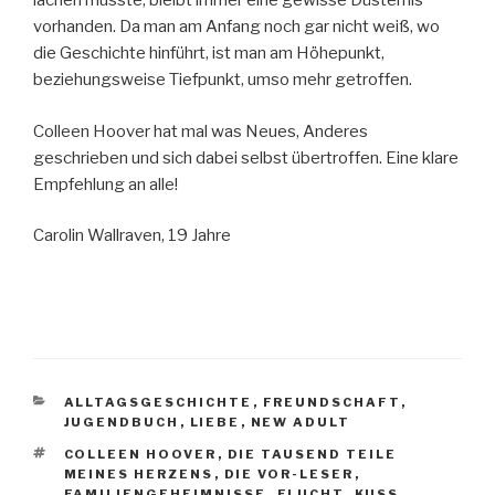
lachen musste, bleibt immer eine gewisse Düsternis
vorhanden. Da man am Anfang noch gar nicht weiß, wo
die Geschichte hinführt, ist man am Höhepunkt,
beziehungsweise Tiefpunkt, umso mehr getroffen.
Colleen Hoover hat mal was Neues, Anderes
geschrieben und sich dabei selbst übertroffen. Eine klare
Empfehlung an alle!
Carolin Wallraven, 19 Jahre
KATEGORIEN
ALLTAGSGESCHICHTE
,
FREUNDSCHAFT
,
JUGENDBUCH
,
LIEBE
,
NEW ADULT
SCHLAGWÖRTER
COLLEEN HOOVER
,
DIE TAUSEND TEILE
MEINES HERZENS
,
DIE VOR-LESER
,
FAMILIENGEHEIMNISSE
,
FLUCHT
,
KUSS
,