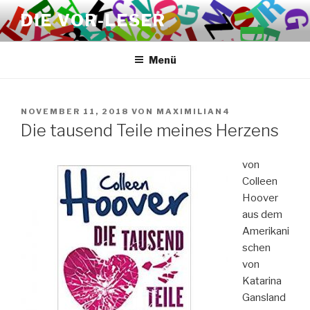
Zum
DIE VOR-LESER
Inhalt
springen
Menü
VERÖFFENTLICHT
NOVEMBER 11, 2018
VON
MAXIMILIAN4
AM
Die tausend Teile meines Herzens
von
Colleen
Hoover
aus dem
Amerikani
schen
von
Katarina
Gansland