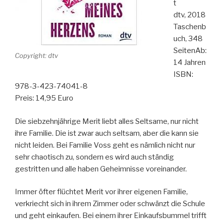
t
dtv, 2018
Taschenb
uch, 348
SeitenAb:
Copyright: dtv
14 Jahren
ISBN:
978-3-423-74041-8
Preis: 14,95 Euro
Die siebzehnjährige Merit liebt alles Seltsame, nur nicht
ihre Familie. Die ist zwar auch seltsam, aber die kann sie
nicht leiden. Bei Familie Voss geht es nämlich nicht nur
sehr chaotisch zu, sondern es wird auch ständig
gestritten und alle haben Geheimnisse voreinander.
Immer öfter flüchtet Merit vor ihrer eigenen Familie,
verkriecht sich in ihrem Zimmer oder schwänzt die Schule
und geht einkaufen. Bei einem ihrer Einkaufsbummel trifft