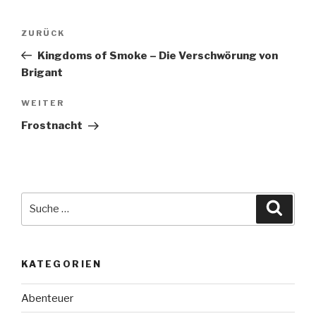
Beitragsnavigation
Vorheriger
ZURÜCK
Beitrag
Kingdoms of Smoke – Die Verschwörung von
Brigant
Nächster
WEITER
Beitrag
Frostnacht
Suche
Suche
nach:
KATEGORIEN
Abenteuer