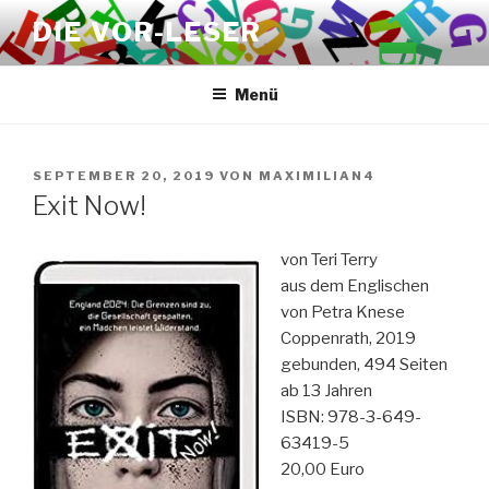
Zum
DIE VOR-LESER
Inhalt
springen
Menü
VERÖFFENTLICHT
SEPTEMBER 20, 2019
VON
MAXIMILIAN4
AM
Exit Now!
von Teri Terry
aus dem Englischen
von Petra Knese
Coppenrath, 2019
gebunden, 494 Seiten
ab 13 Jahren
ISBN: 978-3-649-
63419-5
20,00 Euro