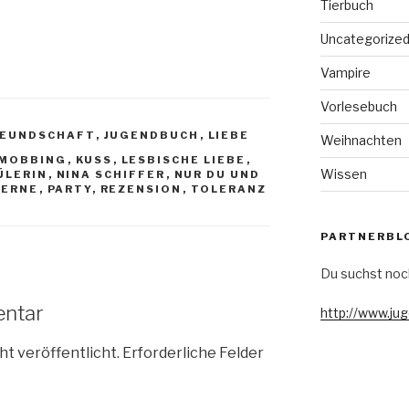
Tierbuch
Uncategorize
Vampire
Vorlesebuch
REUNDSCHAFT
,
JUGENDBUCH
,
LIEBE
Weihnachten
MOBBING
,
KUSS
,
LESBISCHE LIEBE
,
Wissen
ÜLERIN
,
NINA SCHIFFER
,
NUR DU UND
TERNE
,
PARTY
,
REZENSION
,
TOLERANZ
PARTNERBL
Du suchst noc
entar
http://www.ju
ht veröffentlicht.
Erforderliche Felder