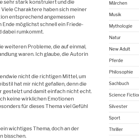
e sehr stark konstruiert und die
Märchen
. Viele Charaktere haben sich meiner
Musik
ation entsprechend angemessen
m Ende möglichst schnell ein Friede-
Mythologie
d dabei rumkommt.
Natur
ie weiteren Probleme, die auf einmal,
New Adult
andlung waren. Ich glaube, die Autorin
Pferde
Philosophie
gendwie nicht die richtigen Mittel, um
Sachbuch
bstil hat mir nicht gefallen, denn die
 gestelzt und damit einfach nicht echt.
Science Fictio
ch keine wirklichen Emotionen
sonders für dieses Thema viel Gefühl
Silvester
Sport
d ein wichtiges Thema, doch an der
Thriller
n bisschen.