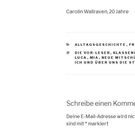
Carolin Wallraven, 20 Jahre
KATEGORIEN
ALLTAGSGESCHICHTE
,
F
SCHLAGWÖRTER
DIE VOR-LESER
,
KLASSEN
LUCA
,
MIA
,
NEUE MITSCH
ICH UND ÜBER UNS DIE S
Schreibe einen Komm
Deine E-Mail-Adresse wird nic
sind mit
*
markiert