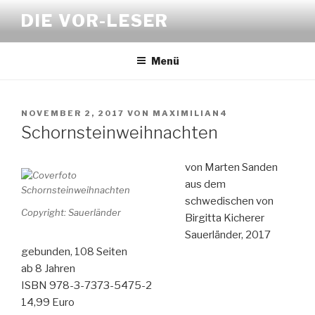
Zum
DIE VOR-LESER
Inhalt
springen
Menü
VERÖFFENTLICHT
NOVEMBER 2, 2017
VON
MAXIMILIAN4
AM
Schornsteinweihnachten
von Marten Sanden
aus dem
schwedischen von
Copyright: Sauerländer
Birgitta Kicherer
Sauerländer, 2017
gebunden, 108 Seiten
ab 8 Jahren
ISBN 978-3-7373-5475-2
14,99 Euro