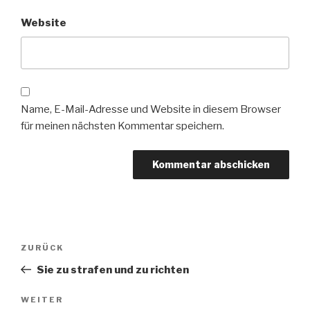
Website
Name, E-Mail-Adresse und Website in diesem Browser
für meinen nächsten Kommentar speichern.
Beitragsnavigation
Vorheriger
ZURÜCK
Beitrag
Sie zu strafen und zu richten
Nächster
WEITER