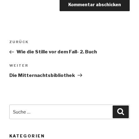
Beitragsnavigation
Vorheriger
ZURÜCK
Beitrag
Wie die Stille vor dem Fall- 2. Buch
Nächster
WEITER
Beitrag
Die Mitternachtsbibliothek
Suche
Suche
nach:
KATEGORIEN