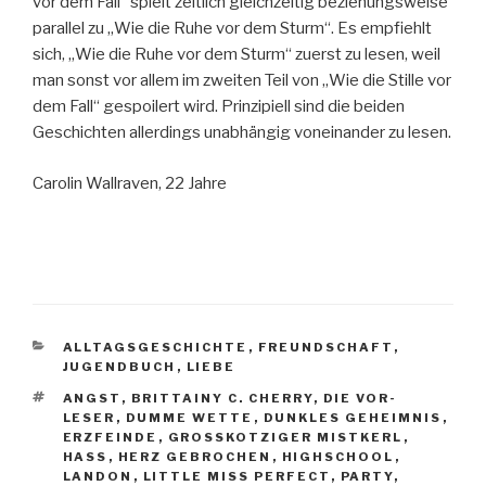
vor dem Fall“ spielt zeitlich gleichzeitig beziehungsweise
parallel zu „Wie die Ruhe vor dem Sturm“. Es empfiehlt
sich, „Wie die Ruhe vor dem Sturm“ zuerst zu lesen, weil
man sonst vor allem im zweiten Teil von „Wie die Stille vor
dem Fall“ gespoilert wird. Prinzipiell sind die beiden
Geschichten allerdings unabhängig voneinander zu lesen.
Carolin Wallraven, 22 Jahre
KATEGORIEN
ALLTAGSGESCHICHTE
,
FREUNDSCHAFT
,
JUGENDBUCH
,
LIEBE
SCHLAGWÖRTER
ANGST
,
BRITTAINY C. CHERRY
,
DIE VOR-
LESER
,
DUMME WETTE
,
DUNKLES GEHEIMNIS
,
ERZFEINDE
,
GROSSKOTZIGER MISTKERL
,
HASS
,
HERZ GEBROCHEN
,
HIGHSCHOOL
,
LANDON
,
LITTLE MISS PERFECT
,
PARTY
,