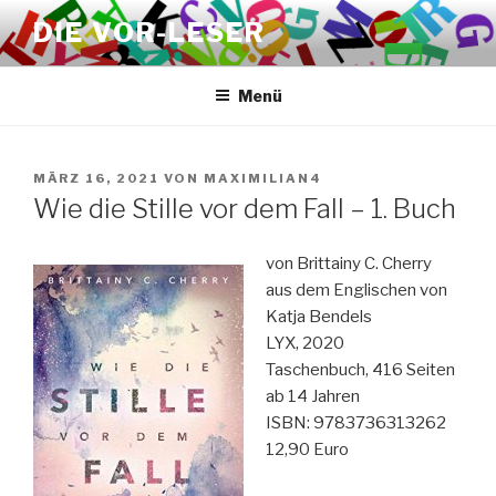
Zum
DIE VOR-LESER
Inhalt
springen
Menü
VERÖFFENTLICHT
MÄRZ 16, 2021
VON
MAXIMILIAN4
AM
Wie die Stille vor dem Fall – 1. Buch
von Brittainy C. Cherry
aus dem Englischen von
Katja Bendels
LYX, 2020
Taschenbuch, 416 Seiten
ab 14 Jahren
ISBN: 9783736313262
12,90 Euro