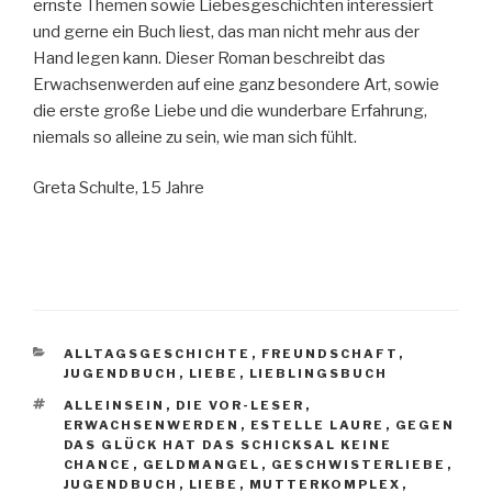
ernste Themen sowie Liebesgeschichten interessiert
und gerne ein Buch liest, das man nicht mehr aus der
Hand legen kann. Dieser Roman beschreibt das
Erwachsenwerden auf eine ganz besondere Art, sowie
die erste große Liebe und die wunderbare Erfahrung,
niemals so alleine zu sein, wie man sich fühlt.
Greta Schulte, 15 Jahre
KATEGORIEN
ALLTAGSGESCHICHTE
,
FREUNDSCHAFT
,
JUGENDBUCH
,
LIEBE
,
LIEBLINGSBUCH
SCHLAGWÖRTER
ALLEINSEIN
,
DIE VOR-LESER
,
ERWACHSENWERDEN
,
ESTELLE LAURE
,
GEGEN
DAS GLÜCK HAT DAS SCHICKSAL KEINE
CHANCE
,
GELDMANGEL
,
GESCHWISTERLIEBE
,
JUGENDBUCH
,
LIEBE
,
MUTTERKOMPLEX
,