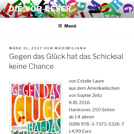
Zum
DIE VOR-LESER
Inhalt
springen
Menü
VERÖFFENTLICHT
MÄRZ 31, 2017
VON
MAXIMILIAN4
AM
Gegen das Glück hat das Schicksal
keine Chance
von Estelle Laure
aus dem Amerikanischen
von Sophie Zeitz
KJB, 2016
Hardcover, 250 Seiten
ab 14 Jahren
ISBN 978-3-7373-5326-7
14,99 Euro